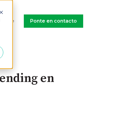
d
strate
Ponte en contacto
lending en