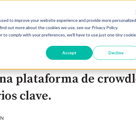
used to improve your website experience and provide more personalize
Oportunidades De Inversión
Regí
find out more about the cookies we use, see our Privacy Policy.
r to comply with your preferences, we'll have to use just one tiny cookie
Accept
Decline
na plataforma de crowd
ios clave.
IN