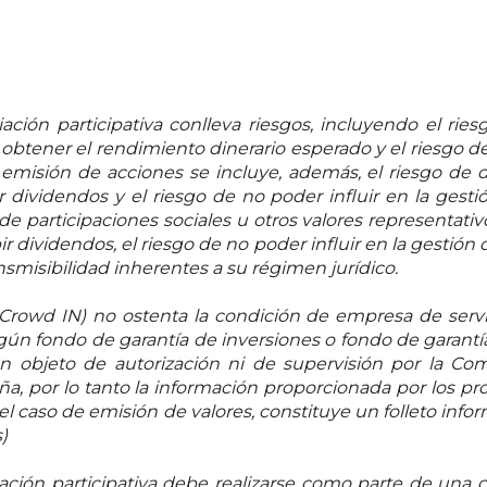
ación participativa conlleva riesgos, incluyendo el ries
o obtener el rendimiento dinerario esperado y el riesgo de 
misión de acciones se incluye, además, el riesgo de di
r dividendos y el riesgo de no poder influir en la gesti
 participaciones sociales u otros valores representativo
bir dividendos, el riesgo de no poder influir en la gestión 
ransmisibilidad inherentes a su régimen jurídico.
Crowd IN) no ostenta la condición de empresa de servic
ngún fondo de garantía de inversiones o fondo de garantí
son objeto de autorización ni de supervisión por la C
ña, por lo tanto la información proporcionada por los p
n el caso de emisión de valores, constituye un folleto in
)
iación participativa debe realizarse como parte de una c