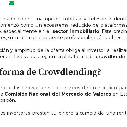
olidado como una opción robusta y relevante dentro
3 comenzó como un ecosistema reducido de plataformas
e, especialmente en el
sector inmobiliario
. Este crec
es, sumado a una creciente profesionalización del sector
ción
y amplitud de la oferta obliga al inversor a realiz
riterios claves para elegir una plataforma de
crowdlendi
aforma de Crowdlending?
ing o los
Proveedores de servicios de financiación part
la
Comisión Nacional del Mercado de Valores
en Esp
ciación.
 los inversores prestan su dinero a cambio de una renta