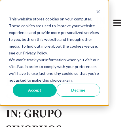
This website stores cookies on your computer.
Abrir 
These cookies are used to improve your website
experience and provide more personalized services
to you, both on this website and through other
media. To find out more about the cookies we use,
see our Privacy Policy.
We won't track your information when you visit our
site. But in order to comply with your preferences,
Oct 18, 2024, 6:30:00 PM
we'll have to use just one tiny cookie so that you're
Entrevista
not asked to make this choice again.
Accept
Decline
StockCrowd
IN: GRUPO