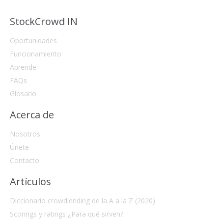
StockCrowd IN
Oportunidades
Funcionamiento
Aprende
FAQs
Glosario
Acerca de
Nosotros
Únete
Contacto
Artículos
Diccionario crowdlending de la A a la Z (2020)
Scorings y ratings ¿Para qué sirven?