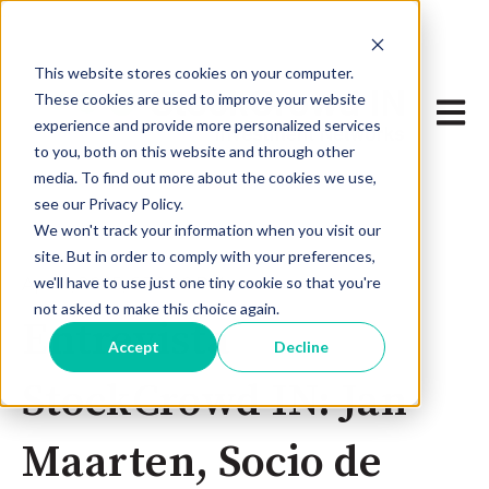
...
This website stores cookies on your computer.
These cookies are used to improve your website
Abrir 
experience and provide more personalized services
to you, both on this website and through other
media. To find out more about the cookies we use,
see our Privacy Policy.
We won't track your information when you visit our
site. But in order to comply with your preferences,
we'll have to use just one tiny cookie so that you're
Apr 11, 2025, 6:30:00 PM
not asked to make this choice again.
Entrevista
Accept
Decline
StockCrowd IN: Jan
Maarten, Socio de