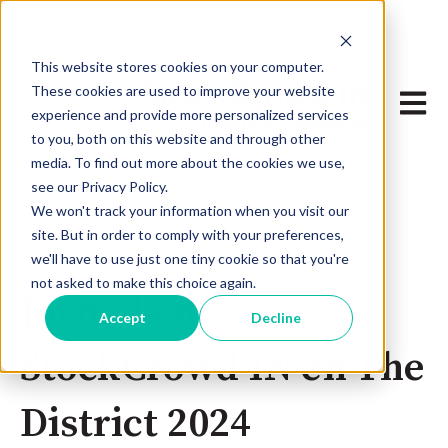
...
This website stores cookies on your computer.
These cookies are used to improve your website
Abrir 
experience and provide more personalized services
to you, both on this website and through other
media. To find out more about the cookies we use,
see our Privacy Policy.
We won't track your information when you visit our
site. But in order to comply with your preferences,
we'll have to use just one tiny cookie so that you're
Oct 4, 2024 6:30:00 PM
not asked to make this choice again.
Jornada de
Accept
Decline
StockCrowd IN en The
District 2024