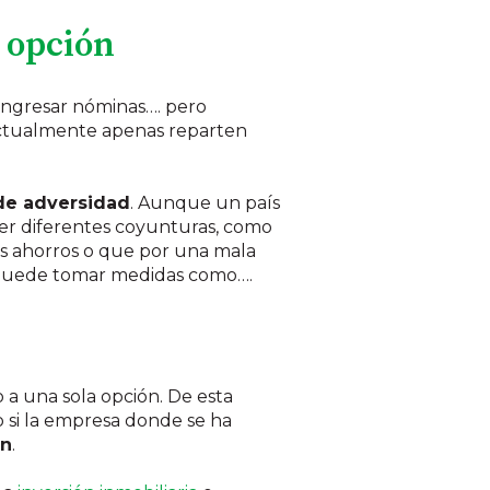
r opción
ingresar nóminas…. pero
actualmente apenas reparten
e adversidad
. Aunque un país
er diferentes coyunturas, como
os ahorros o que por una mala
e puede tomar medidas como….
o a una sola opción. De esta
 o si la empresa donde se ha
ón
.