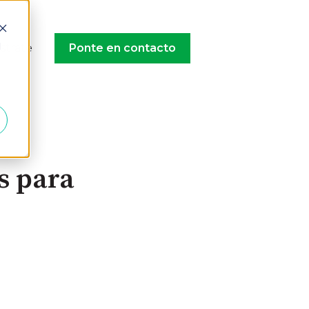
d
strate
Ponte en contacto
s para