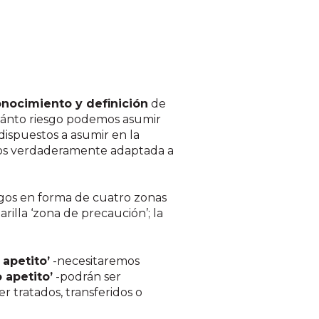
onocimiento y definición
de
cuánto riesgo podemos asumir
 dispuestos a asumir en la
sgos verdaderamente adaptada a
sgos en forma de cuatro zonas
rilla ‘zona de precaución’; la
 apetito’
-necesitaremos
 apetito’
-podrán ser
r tratados, transferidos o