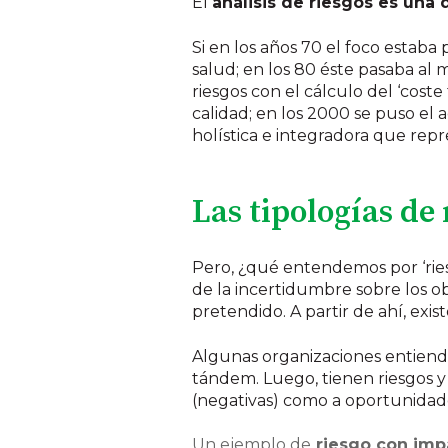
El
análisis de riesgos es una 
Si en los años 70 el foco estab
salud; en los 80 éste pasaba al
riesgos con el cálculo del ‘coste 
calidad; en los 2000 se puso el 
holística e integradora que repr
Las tipologías de 
Pero, ¿qué entendemos por ‘rie
de la incertidumbre sobre los ob
pretendido. A partir de ahí, exis
Algunas organizaciones entiende
tándem. Luego, tienen riesgos y
(negativas) como a oportunidades
Un ejemplo de
riesgo con imp