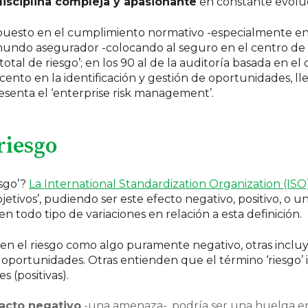
disciplina compleja y apasionante
en constante evolu
a puesto en el cumplimiento normativo -especialmente en
 mundo asegurador -colocando al seguro en el centro de
total de riesgo’; en los 90 al de la auditoría basada en el 
acento en la identificación y gestión de oportunidades, l
esenta el ‘enterprise risk management’.
riesgo
sgo’?
La International Standardization Organization (ISO
jetivos’, pudiendo ser este efecto negativo, positivo, o u
ten todo tipo de variaciones en relación a esta definición.
n el riesgo como algo puramente negativo, otras incluy
 oportunidades. Otras entienden que el término ‘riesgo’
 (positivas).
acto negativo
-una amenaza-, podría ser una huelga en 